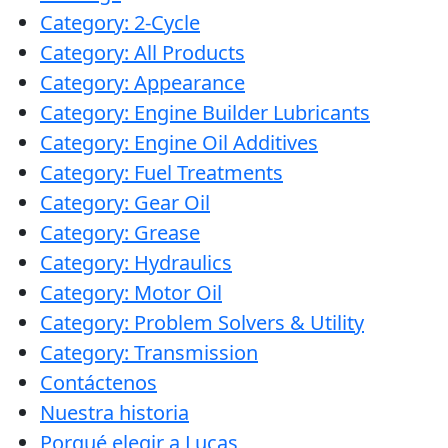
VER TODOS LOS
Category: 2-Cycle
PRODUCTOS
Category: All Products
Category: Appearance
Category: Engine Builder Lubricants
Category: Engine Oil Additives
Category: Fuel Treatments
Category: Gear Oil
Category: Grease
Category: Hydraulics
Category: Motor Oil
Category: Problem Solvers & Utility
Category: Transmission
Contáctenos
Nuestra historia
Porqué elegir a Lucas