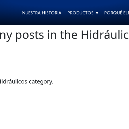
NUESTRA HISTORIA
PRODUCTOS ▾
PORQUÉ ELE
any posts in the Hidráuli
CUIDADO DIARIO DE
CAMIONES DE EQUIPO
VEHÍCULOS
PESADO
Hidráulicos category.
MOTOCICLETAS
AUTOS DE CARRERAS