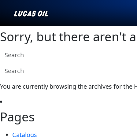
Sorry, but there aren't 
Our Story
EQUIPO AGRÍCOLA
AUTOS CLÁSICOS
Productos ▾
Navegar por tipo
Porqué elegir a Lucas
You are currently browsing the archives for the 
Navegar por categoría
APLICACIONES
PRODUCTOS MARINOS
Pages
INDUSTRIALES
Catalogs