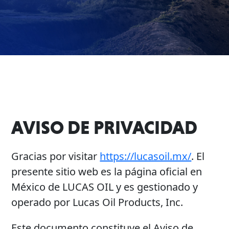
Problem
EVERY DAY CAR CARE
Solvers
&
Utility
2-
Cycle
HEAVY DUTY TRUCKING
Oil
AVISO DE PRIVACIDAD
Engine
Oil
Gracias por visitar
https://lucasoil.mx/
. El
Additives
INDUSTRIAL
presente sitio web es la página oficial en
Fuel
México de LUCAS OIL y es gestionado y
Treatments
operado por Lucas Oil Products, Inc.
Grease
Transmission
Este documento constituye el Aviso de