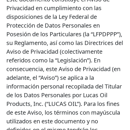
Privacidad en cumplimiento con las
MARINE
disposiciones de la Ley Federal de
Protección de Datos Personales en
Posesión de los Particulares (la “LFPDPPP”),
su Reglamento, así como las Directrices del
Aviso de Privacidad (colectivamente
MOTORCYCLE
referidos como la “Legislación”). En
consecuencia, este Aviso de Privacidad (en
adelante, el “Aviso”) se aplica a la
información personal recopilada del Titular
de los Datos Personales por Lucas Oil
RACING
Products, Inc. (“LUCAS OIL”). Para los fines
de este Aviso, los términos con mayúscula
utilizados en este documento y no
VIEW ALL PRODUCTS
definidos en el mismo tendrán los