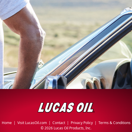
Home
|
Visit LucasOil.com
|
Contact
|
Privacy Policy
|
Terms & Conditions
©
2026 Lucas Oil Products, Inc.