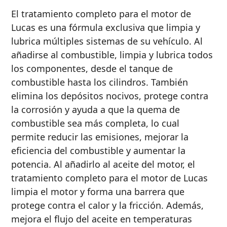
Motor
El tratamiento completo para el motor de
de 2
PRODUCTOS MARINOS
Lucas es una fórmula exclusiva que limpia y
Tiempos
lubrica múltiples sistemas de su vehículo. Al
Aditivos
añadirse al combustible, limpia y lubrica todos
de
los componentes, desde el tanque de
Aceite
combustible hasta los cilindros. También
MOTOCICLETAS
elimina los depósitos nocivos, protege contra
para
la corrosión y ayuda a que la quema de
Motor
combustible sea más completa, lo cual
Tratamientos
permite reducir las emisiones, mejorar la
para
eficiencia del combustible y aumentar la
Combustible
potencia. Al añadirlo al aceite del motor, el
AUTOS DE CARRERAS
Grasa
tratamiento completo para el motor de Lucas
limpia el motor y forma una barrera que
Transmisión
protege contra el calor y la fricción. Además,
mejora el flujo del aceite en temperaturas
VER TODOS LOS