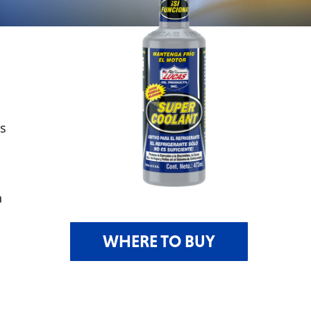
os
a
WHERE TO BUY