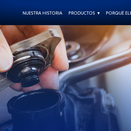
NUESTRA HISTORIA
PRODUCTOS ▾
PORQUÉ ELE
CUIDADO DIARIO DE
CAMIONES DE EQUIPO
VEHÍCULOS
PESADO
MOTOCICLETAS
AUTOS DE CARRERAS