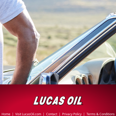
Home
|
Visit LucasOil.com
|
Contact
|
Privacy Policy
|
Terms & Conditions