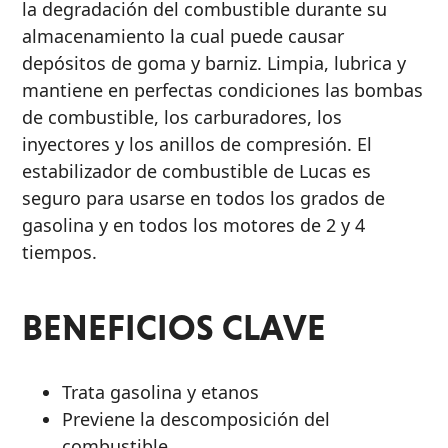
Motor
la degradación del combustible durante su
de 2
PRODUCTOS MARINOS
almacenamiento la cual puede causar
depósitos de goma y barniz. Limpia, lubrica y
Tiempos
mantiene en perfectas condiciones las bombas
Aditivos
de combustible, los carburadores, los
de
inyectores y los anillos de compresión. El
Aceite
estabilizador de combustible de Lucas es
MOTOCICLETAS
para
seguro para usarse en todos los grados de
Motor
gasolina y en todos los motores de 2 y 4
tiempos.
Tratamientos
para
Combustible
BENEFICIOS CLAVE
AUTOS DE CARRERAS
Grasa
Transmisión
Trata gasolina y etanos
Previene la descomposición del
VER TODOS LOS
combustible